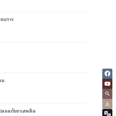
ะกอบการ
งคม
รปลอดภัยยาเสพติด