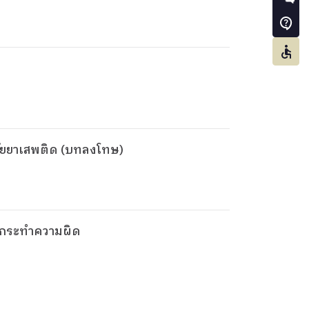
ภัยยาเสพติด (บทลงโทษ)
รกระทำความผิด