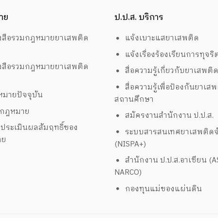
าย
ป.ป.ส. บริการ
งสือรวมกฎหมายยาเสพติด
แจ้งเบาะแสยาเสพติด
แจ้งเรื่องร้องเรียนการทุจริ
งสือรวมกฎหมายยาเสพติด
สื่อความรู้เกี่ยวกับยาเสพติ
สื่อความรู้เพื่อป้องกันยาเส
มายปัจจุบัน
สถานศึกษา
งกฎหมาย
สมัครงานสำนักงาน ป.ป.ส.
ประเมินผลสัมฤทธิ์ของ
ระบบสารสนเทศยาเสพติดจั
าย
(NISPA+)
สำนักงาน ป.ป.ส.อาเซียน (
NARCO)
กองทุนแม่ของแผ่นดิน