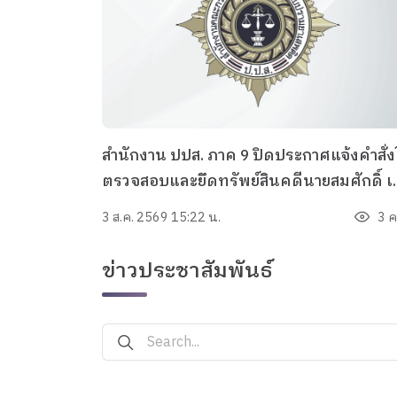
สำนักงาน ปปส. ภาค 9 ปิดประกาศแจ้งคำสั่ง
ตรวจสอบและยึดทรัพย์สินคดีนายสมศักดิ์ เพ
ชรลุ และนางคณิศร์ณิชา หรือปนัดดา ขัน
3 ส.ค. 2569 15:22 น.
3 ค
พระแสง ผู้ต้องหา โดยมีนายฤทธิชัย เชาวนะ ผ
อาจอ้างเป็นเจ้าของทรัพย์สิน
ข่าวประชาสัมพันธ์