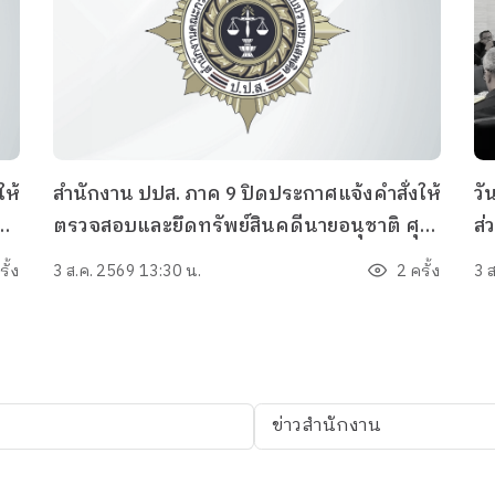
ให้
สำนักงาน ปปส. ภาค 9 ปิดประกาศแจ้งคำสั่งให้
วั
็
ตรวจสอบและยึดทรัพย์สินคดีนายอนุชาติ ศุภ
ส่
ศร ผู้ต้องหา
ก
รั้ง
3 ส.ค. 2569 13:30 น.
2 ครั้ง
3 
ู้
เส
ร
เร
หอ
ป
ข่าวสำนักงาน