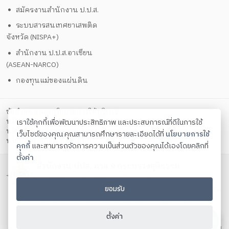
สมัครงานสำนักงาน ป.ป.ส.
ระบบสารสนเทศยาเสพติด
จังหวัด (NISPA+)
สำนักงาน ป.ป.ส.อาเซียน
(ASEAN-NARCO)
กองทุนแม่ของแผ่นดิน
ข้อกำหนดและนโยบายการให้บริการ
นโยบายการคุ้มครองข้อมูลส่วนบุคคล
เราใช้คุกกี้เพื่อพัฒนาประสิทธิภาพ และประสบการณ์ที่ดีในการใช้
นโยบายการรักษาความมั่นคงปลอดภัยด้วยเทคโนโลยีสารสนเทศ
เว็บไซต์ของคุณ คุณสามารถศึกษารายละเอียดได้ที่
นโยบายการใช้
ตั้งค่าคุกกี้
นโยบายคุกกี้
คุกกี้
และสามารถจัดการความเป็นส่วนตัวของคุณได้เองโดยคลิกที่
ตั้งค่า
สำนักงาน ปปส. ภาค 9 กระทรวงยุติธรรม
เลขที่ 434 ถนนไทรบุรี อำเภอเมือง จังหวัดสงขลา
ยอมรับ
โทรศัพท์ 074-312-088 , 074-321-515 โทรสาร 074-321-514
, 074-325-019 Contact us:
saraban_or9@oncb.go.th
Copyright ©
2026
ตั้งค่า