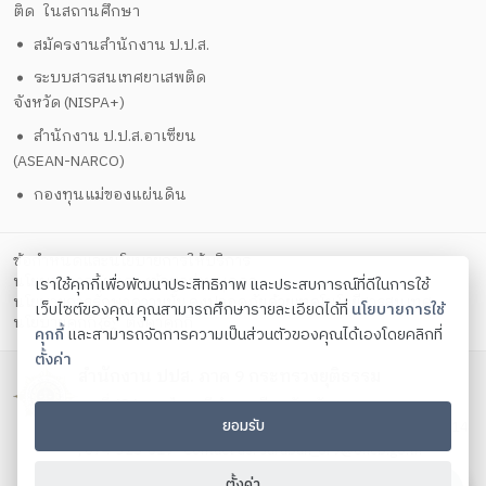
ติด ในสถานศึกษา
สมัครงานสำนักงาน ป.ป.ส.
ระบบสารสนเทศยาเสพติด
จังหวัด (NISPA+)
สำนักงาน ป.ป.ส.อาเซียน
(ASEAN-NARCO)
กองทุนแม่ของแผ่นดิน
ข้อกำหนดและนโยบายการให้บริการ
นโยบายการคุ้มครองข้อมูลส่วนบุคคล
เราใช้คุกกี้เพื่อพัฒนาประสิทธิภาพ และประสบการณ์ที่ดีในการใช้
นโยบายการรักษาความมั่นคงปลอดภัยด้วยเทคโนโลยีสารสนเทศ
เว็บไซต์ของคุณ คุณสามารถศึกษารายละเอียดได้ที่
นโยบายการใช้
ตั้งค่าคุกกี้
นโยบายคุกกี้
คุกกี้
และสามารถจัดการความเป็นส่วนตัวของคุณได้เองโดยคลิกที่
ตั้งค่า
สำนักงาน ปปส. ภาค 9 กระทรวงยุติธรรม
เลขที่ 434 ถนนไทรบุรี อำเภอเมือง จังหวัดสงขลา
ยอมรับ
โทรศัพท์ 074-312-088 , 074-321-515 โทรสาร 074-321-514
, 074-325-019 Contact us:
saraban_or9@oncb.go.th
Copyright ©
2026
ตั้งค่า