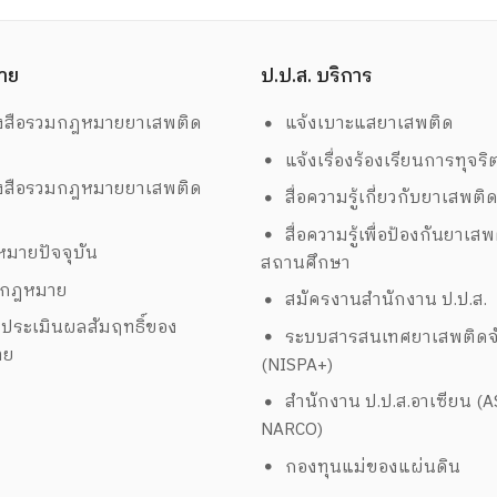
าย
ป.ป.ส. บริการ
งสือรวมกฎหมายยาเสพติด
แจ้งเบาะแสยาเสพติด
แจ้งเรื่องร้องเรียนการทุจริ
งสือรวมกฎหมายยาเสพติด
สื่อความรู้เกี่ยวกับยาเสพติ
สื่อความรู้เพื่อป้องกันยาเส
มายปัจจุบัน
สถานศึกษา
งกฎหมาย
สมัครงานสำนักงาน ป.ป.ส.
ประเมินผลสัมฤทธิ์ของ
ระบบสารสนเทศยาเสพติดจั
าย
(NISPA+)
สำนักงาน ป.ป.ส.อาเซียน (
NARCO)
กองทุนแม่ของแผ่นดิน