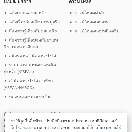
ป.ป.ส. บริการ
ดาวน์โหลด
แจ้งเบาะแสยาเสพติด
ดาวน์โหลดคำสั่ง
แจ้งเรื่องร้องเรียนการทุจริต
ดาวน์โหลดเอกสาร
สื่อความรู้เกี่ยวกับยาเสพติด
ดาวน์โหลดแอปพลิเคชั่น
สื่อความรู้เพื่อป้องกันยาเสพ
ติด ในสถานศึกษา
สมัครงานสำนักงาน ป.ป.ส.
ระบบสารสนเทศยาเสพติด
จังหวัด (NISPA+)
สำนักงาน ป.ป.ส.อาเซียน
(ASEAN-NARCO)
กองทุนแม่ของแผ่นดิน
ข้อกำหนดและนโยบายการให้บริการ
นโยบายการคุ้มครองข้อมูลส่วนบุคคล
เราใช้คุกกี้เพื่อพัฒนาประสิทธิภาพ และประสบการณ์ที่ดีในการใช้
นโยบายการรักษาความมั่นคงปลอดภัยด้วยเทคโนโลยีสารสนเทศ
เว็บไซต์ของคุณ คุณสามารถศึกษารายละเอียดได้ที่
นโยบายการใช้
ตั้งค่าคุกกี้
นโยบายคุกกี้