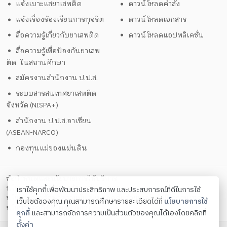
แจ้งเบาะแสยาเสพติด
ดาวน์โหลดคำสั่ง
แจ้งเรื่องร้องเรียนการทุจริต
ดาวน์โหลดเอกสาร
สื่อความรู้เกี่ยวกับยาเสพติด
ดาวน์โหลดแอปพลิเคชั่น
สื่อความรู้เพื่อป้องกันยาเสพ
ติด ในสถานศึกษา
สมัครงานสำนักงาน ป.ป.ส.
ระบบสารสนเทศยาเสพติด
จังหวัด (NISPA+)
สำนักงาน ป.ป.ส.อาเซียน
(ASEAN-NARCO)
กองทุนแม่ของแผ่นดิน
ข้อกำหนดและนโยบายการให้บริการ
นโยบายการคุ้มครองข้อมูลส่วนบุคคล
เราใช้คุกกี้เพื่อพัฒนาประสิทธิภาพ และประสบการณ์ที่ดีในการใช้
นโยบายการรักษาความมั่นคงปลอดภัยด้วยเทคโนโลยีสารสนเทศ
เว็บไซต์ของคุณ คุณสามารถศึกษารายละเอียดได้ที่
นโยบายการใช้
ตั้งค่าคุกกี้
นโยบายคุกกี้
คุกกี้
และสามารถจัดการความเป็นส่วนตัวของคุณได้เองโดยคลิกที่
ตั้งค่า