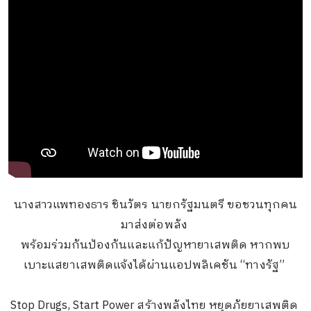
นางสาวแพทองธาร ชินวัตร นายกรัฐมนตรี ขอชวนทุกคน
มาส่งต่อพลัง
พร้อมร่วมกันป้องกันและแก้ปัญหายาเสพติด หากพบ
เบาะแสยาเสพติดแจ้งได้ผ่านแอปพลิเคชัน “ทางรัฐ”
Stop Drugs, Start Power สร้างพลังไทย หยุดภัยยาเสพติด