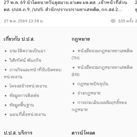
27 พ.ค. 69 นำโดยนายวันอุสมาน ลาเตะ ผอ.ตส. ,เจ้าหน้าที่ส่วน
ตส. ปปส.ภ.9, /ปป5. สำนักปราบปรามยาเสพติด, กก.สส.2
บก.จชต. ได้ร่วมกันเข้าตรวจค้น/ตรวจยึดทรัพย์สินเครือข่าย
ภ
27 พ.ค. 2569 13:38 น.
105 ครั้ง
2
นายXX ผู้ต้องหากับพวก ได้ทำการตรวจค้น/ตรวจยึดทรัพย์สิน
ป
จำนวน 2 เป้าหมาย
เกี่ยวกับ ป.ป.ส.
กฎหมาย
ประวัติความเป็นมา
หนังสือรวมกฎหมายยาเสพติด
(TH)
วิสัยทัศน์ พันธกิจ
หนังสือรวมกฎหมายยาเสพติด
ภารกิจและหน้าที่รับผิดชอบ
(EN)
หน่วยงาน
กฎหมายปัจจุบัน
โครงสร้างหน่วยงาน
ร่างกฎหมาย
ข้อมูลการติดต่อ
การประเมินผลสัมฤทธิ์ของ
ข้อมูลพื้นฐาน
กฎหมาย
แผนที่ตั้งหน่วยงาน
ป.ป.ส. บริการ
ดาวน์โหลด