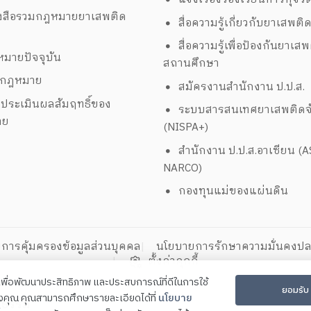
งสือรวมกฎหมายยาเสพติด
สื่อความรู้เกี่ยวกับยาเสพติ
สื่อความรู้เพื่อป้องกันยาเส
มายปัจจุบัน
สถานศึกษา
งกฎหมาย
สมัครงานสำนักงาน ป.ป.ส.
ประเมินผลสัมฤทธิ์ของ
ระบบสารสนเทศยาเสพติดจั
าย
(NISPA+)
สำนักงาน ป.ป.ส.อาเซียน (
NARCO)
กองทุนแม่ของแผ่นดิน
การคุ้มครองข้อมูลส่วนบุคคล
นโยบายการรักษาความมั่นคงปล
ตั้งค่าคุกกี้
ี้เพื่อพัฒนาประสิทธิภาพ และประสบการณ์ที่ดีในการใช้
ยอมรับ
องคุณ คุณสามารถศึกษารายละเอียดได้ที่
นโยบาย
ิธรรม