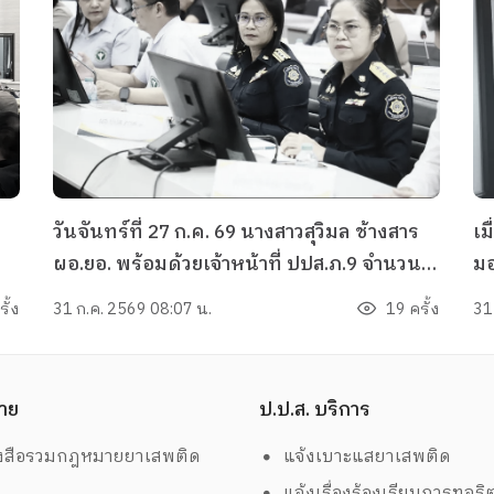
วันจันทร์ที่ 27 ก.ค. 69 นางสาวสุวิมล ช้างสาร
เม
ผอ.ยอ. พร้อมด้วยเจ้าหน้าที่ ปปส.ภ.9 จำนวน 2
มอ
า
นาย เข้าร่วมประชุมคณะกรรมการศูนย์อำนวย
ปฏ
ั้ง
31 ก.ค. 2569 08:07 น.
19 ครั้ง
31
การป้องกันและปราบปรามยาเสพติดจังหวัด
จั
ตรัง ครั้งที่ 7/2569 ณ ห้องประชุมพระยา
รัษฎา ชั้น 5 ศาลากลางจังหวัดตรังโดยมี พันจา
าย
ป.ป.ส. บริการ
็น
โทอนันต์ บุญสำราญ รองผู้ว่าราชการจังหวัด
ตรัง เป็นประธาน
งสือรวมกฎหมายยาเสพติด
แจ้งเบาะแสยาเสพติด
แจ้งเรื่องร้องเรียนการทุจริ