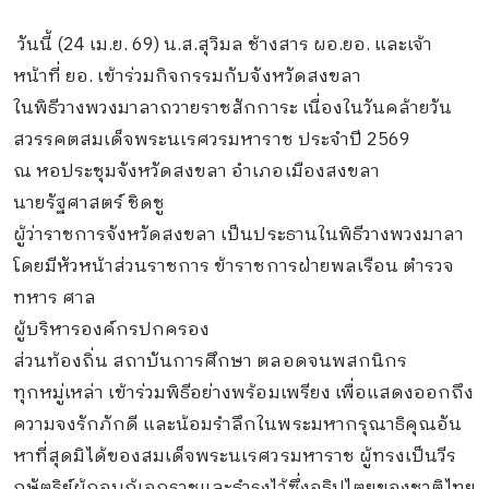
วันนี้ (24 เม.ย. 69) น.ส.สุวิมล ช้างสาร ผอ.ยอ. และเจ้า
หน้าที่ ยอ. เข้าร่วมกิจกรรมกับจังหวัดสงขลา
ในพิธีวางพวงมาลาถวายราชสักการะ เนื่องในวันคล้ายวัน
สวรรคตสมเด็จพระนเรศวรมหาราช ประจำปี 2569
ณ หอประชุมจังหวัดสงขลา อำเภอเมืองสงขลา
นายรัฐศาสตร์ ชิดชู
ผู้ว่าราชการจังหวัดสงขลา เป็นประธานในพิธีวางพวงมาลา
โดยมีหัวหน้าส่วนราชการ ข้าราชการฝ่ายพลเรือน ตำรวจ
ทหาร ศาล
ผู้บริหารองค์กรปกครอง
ส่วนท้องถิ่น สถาบันการศึกษา ตลอดจนพสกนิกร
ทุกหมู่เหล่า เข้าร่วมพิธีอย่างพร้อมเพรียง เพื่อแสดงออกถึง
ความจงรักภักดี และน้อมรำลึกในพระมหากรุณาธิคุณอัน
หาที่สุดมิได้ของสมเด็จพระนเรศวรมหาราช ผู้ทรงเป็นวีร
กษัตริย์ผู้กอบกู้เอกราชและธำรงไว้ซึ่งอธิปไตยของชาติไทย