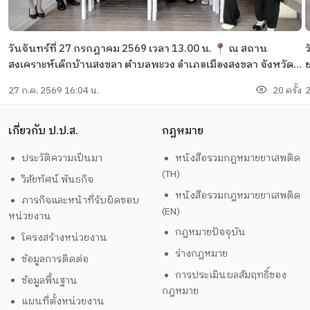
วันจันทร์ที่ 27 กรกฎาคม 2569 เวลา 13.00 น. 📍 ณ สถาน
สงเคราะห์เด็กบ้านสงขลา ตำบลพะวง อำเภอเมืองสงขลา จังหวัด
ยาเส
สงขลา นายรัชพล ปาละกูล ผู้อำนวยการสำนักงานป้องกันและ
ด
27 ก.ค. 2569 16:04 น.
20 ครั้ง
2
ปราบปรามยาเสพติด ภาค 9 พร้อมด้วยข้าราชการ พนักงาน
พล ป
ราชการ และเจ้าหน้าที่สำนักงาน ปปส. ภาค 9 ร่วมมอบ สิ่งของ
ติดภา
อุปโภคบริโภค ของใช้ที่จำเป็น และอุปกรณ์กีฬา แก่เด็กในความ
พ
เกี่ยวกับ ป.ป.ส.
กฎหมาย
ดูแลของสถานสงเคราะห์เด็กบ้านสงขลา
ประวัติความเป็นมา
หนังสือรวมกฎหมายยาเสพติด
(TH)
วิสัยทัศน์ พันธกิจ
หนังสือรวมกฎหมายยาเสพติด
ภารกิจและหน้าที่รับผิดชอบ
(EN)
หน่วยงาน
กฎหมายปัจจุบัน
โครงสร้างหน่วยงาน
ร่างกฎหมาย
ข้อมูลการติดต่อ
การประเมินผลสัมฤทธิ์ของ
ข้อมูลพื้นฐาน
กฎหมาย
แผนที่ตั้งหน่วยงาน